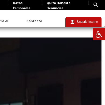
Datos
Quito Honesto
Personales
Denuncias
ra el
Contacto
Usuario Interno
Abrir