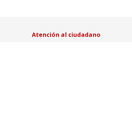
Atención al ciudadano
Dirección
Teléfono
Quevedo S13-11S e Inti.
(593-2) 3953 700
(Sector Cdla. Atahualpa)
Ext.1171
Quito – Ecuador
Correo electrónico
comandancia@bomberosquito.gob.ec