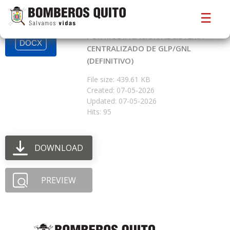
CBDMQ-ISO-CPCI-R09 SISTEMA DE
☰
GESTIÓN DE CALIDAD NOTIFICACIÓN
POR MODIFICACIÓN AL SISTEMA
CENTRALIZADO DE GLP/GNL
(DEFINITIVO)
File size: 439.61 KB
Created: 07-05-2026
Updated: 07-05-2026
Hits: 95
DOWNLOAD
PREVIEW