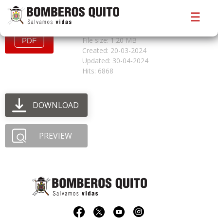
DECLARACION DE LA CENTRALITA
☰
GLP
File size: 1.20 MB
Created: 20-03-2024
Updated: 30-04-2024
Hits: 6868
DOWNLOAD
PREVIEW