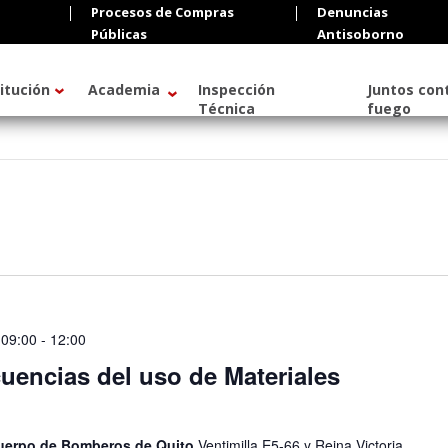
Procesos de Compras
Denuncias
Públicas
Antisoborno
titución
Academia
Inspección
Juntos cont
Técnica
fuego
 09:00
-
12:00
uencias del uso de Materiales
 Cuerpo de Bomberos de Quito
Ventimilla E5-66 y Reina Victoria