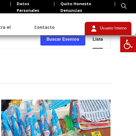
Datos
Quito Honesto
Personales
Denuncias
ra el
Contacto
Usuario Interno
Navegación
Abrir
Buscar Eventos
Lista
de
vistas
de
Evento