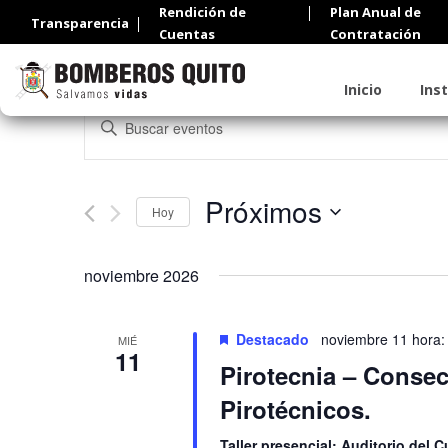
Rendición de
Plan Anual de
Transparencia
Cuentas
Contratación
Inicio
Ins
Navegación
Introduce
de
la
palabra
búsqueda
clave.
Próximos
Busca
y
Hoy
Eventos
Seleccionar
vistas
para
fecha.
la
noviembre 2026
de
palabra
Eventos
clave.
Destacado
noviembre 11 hora:
MIÉ
11
Pirotecnia – Consec
Pirotécnicos.
Taller presencial: Auditorio del