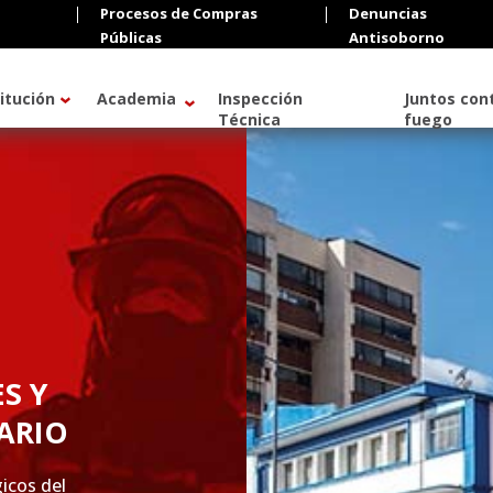
Procesos de Compras
Denuncias
Públicas
Antisoborno
ching can help.
titución
Academia
Inspección
Juntos cont
Técnica
fuego
S Y
ARIO
icos del