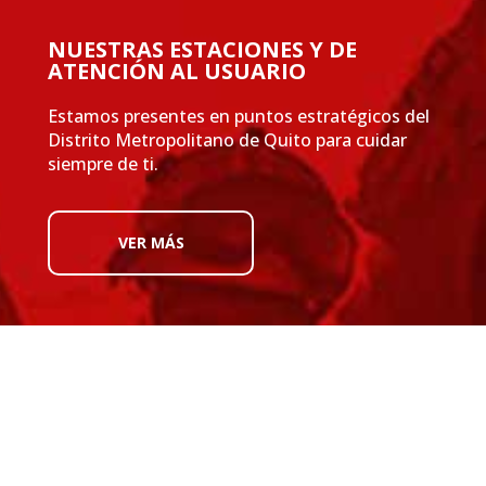
NUESTRAS ESTACIONES Y DE
ATENCIÓN AL USUARIO
Estamos presentes en puntos estratégicos del
Distrito Metropolitano de Quito para cuidar
siempre de ti.
VER MÁS