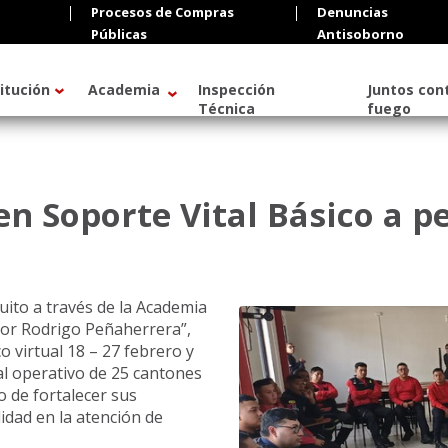
Procesos de Compras
Denuncias
Públicas
Antisoborno
titución
Academia
Inspección
Juntos cont
Técnica
fuego
n Soporte Vital Básico a pe
ito a través de la Academia
yor Rodrigo Peñaherrera”,
o virtual 18 – 27 febrero y
nal operativo de 25 cantones
o de fortalecer sus
idad en la atención de