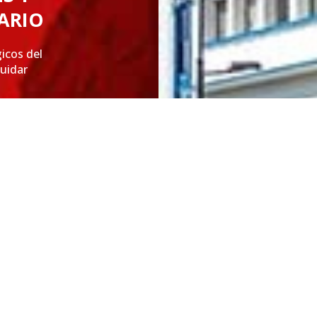
ARIO
icos del
cuidar