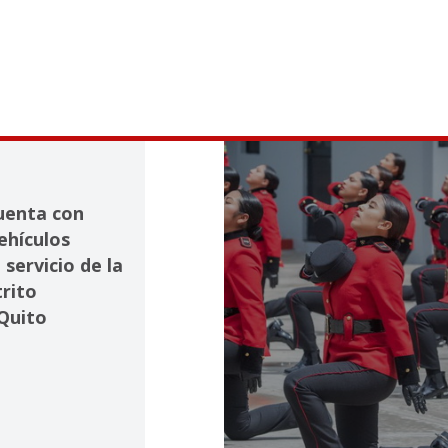
uenta con
ehículos
 servicio de la
rito
Quito