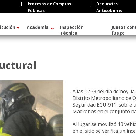
Procesos de Compras
Denuncias
Públicas
Antisoborno
titución
Academia
Inspección
Juntos cont
Técnica
fuego
ructural
A las
12:38
del día de hoy, 
Distrito Metropolitano de Q
Seguridad ECU-911, sobre un 
Madroños en el conjunto hab
Al lugar se movilizó 13 veh
en el sitio se verifica un i