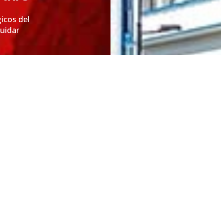
icos del
cuidar