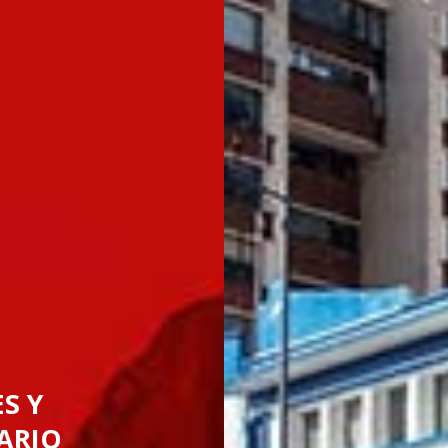
S Y
ARIO