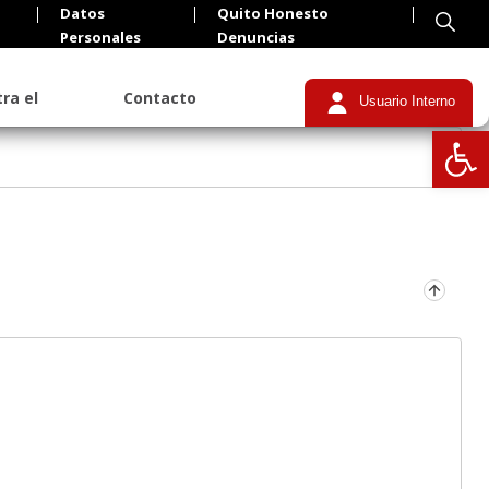
Datos
Quito Honesto
Personales
Denuncias
ra el
Contacto
Usuario Interno
Abrir