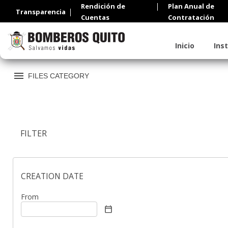
WP File download search
Rendición de
Plan Anual de
Transparencia
Cuentas
Contratación
Inicio
Ins
FILES CATEGORY
FILTER
CREATION DATE
From