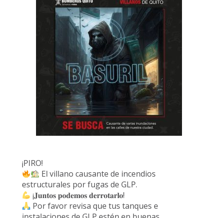
¡PIRO!
El villano causante de incendios
estructurales por fugas de GLP.
¡𝐉𝐮𝐧𝐭𝐨𝐬 𝐩𝐨𝐝𝐞𝐦𝐨𝐬 𝐝𝐞𝐫𝐫𝐨𝐭𝐚𝐫𝐥𝐨!
Por favor revisa que tus tanques e
instalaciones de GLP estén en buenas