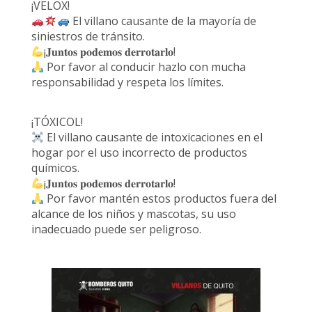
¡VELOX!
El villano causante de la mayoría de
siniestros de tránsito.
¡𝐉𝐮𝐧𝐭𝐨𝐬 𝐩𝐨𝐝𝐞𝐦𝐨𝐬 𝐝𝐞𝐫𝐫𝐨𝐭𝐚𝐫𝐥𝐨!
Por favor al conducir hazlo con mucha
responsabilidad y respeta los límites.
¡TÓXICOL!
El villano causante de intoxicaciones en el
hogar por el uso incorrecto de productos
químicos.
¡𝐉𝐮𝐧𝐭𝐨𝐬 𝐩𝐨𝐝𝐞𝐦𝐨𝐬 𝐝𝐞𝐫𝐫𝐨𝐭𝐚𝐫𝐥𝐨!
Por favor mantén estos productos fuera del
alcance de los niños y mascotas, su uso
inadecuado puede ser peligroso.