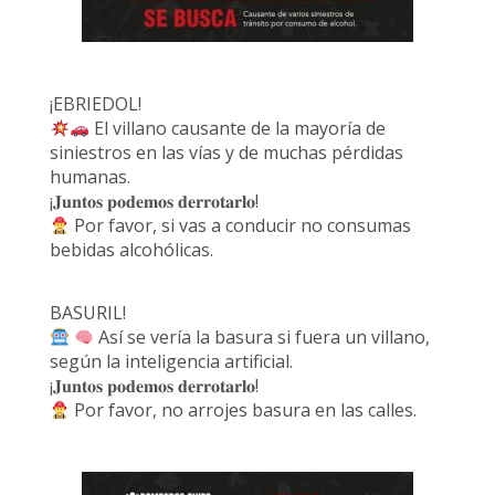
¡EBRIEDOL!
El villano causante de la mayoría de
siniestros en las vías y de muchas pérdidas
humanas.
¡𝐉𝐮𝐧𝐭𝐨𝐬 𝐩𝐨𝐝𝐞𝐦𝐨𝐬 𝐝𝐞𝐫𝐫𝐨𝐭𝐚𝐫𝐥𝐨!
Por favor, si vas a conducir no consumas
bebidas alcohólicas.
BASURIL!
Así se vería la basura si fuera un villano,
según la inteligencia artificial.
¡𝐉𝐮𝐧𝐭𝐨𝐬 𝐩𝐨𝐝𝐞𝐦𝐨𝐬 𝐝𝐞𝐫𝐫𝐨𝐭𝐚𝐫𝐥𝐨!
Por favor, no arrojes basura en las calles.