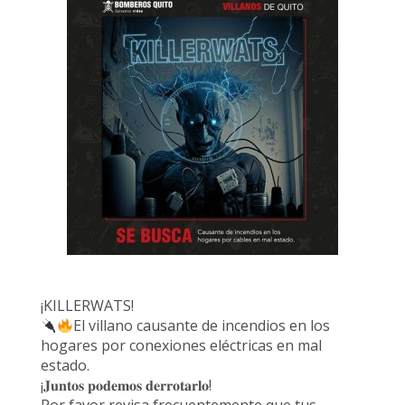
¡KILLERWATS!
El villano causante de incendios en los
hogares por conexiones eléctricas en mal
estado.
¡𝐉𝐮𝐧𝐭𝐨𝐬 𝐩𝐨𝐝𝐞𝐦𝐨𝐬 𝐝𝐞𝐫𝐫𝐨𝐭𝐚𝐫𝐥𝐨!