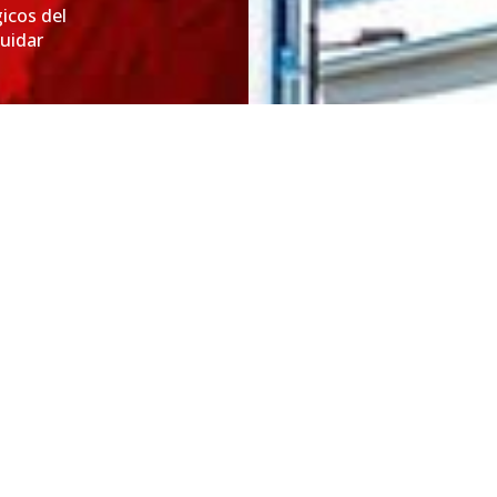
icos del
cuidar