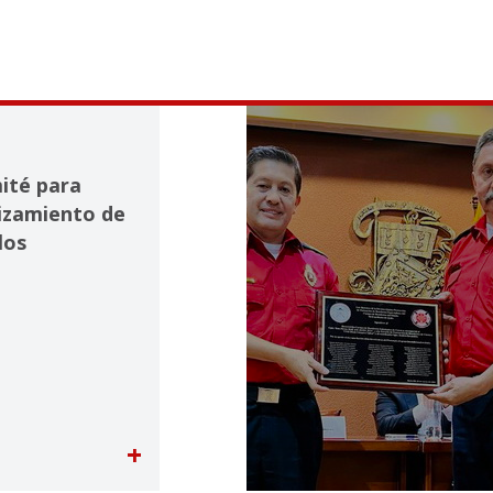
mité para
lizamiento de
los
+