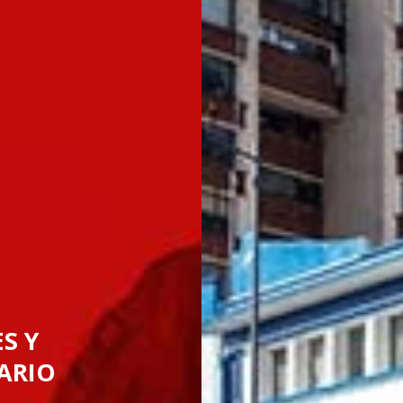
S Y
ARIO