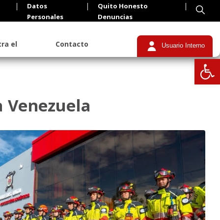
Datos
Quito Honesto
Personales
Denuncias
ra el
Contacto
Usuario Interno
Abrir
a Venezuela