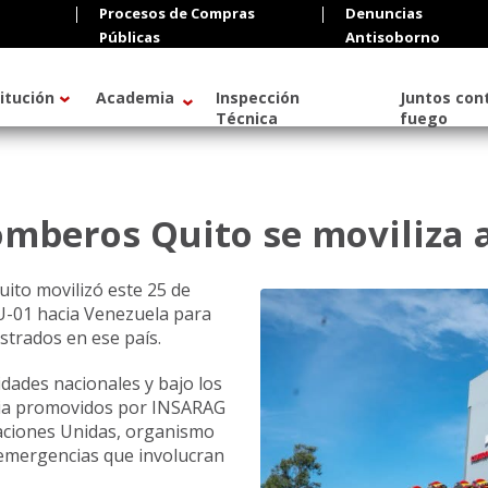
Procesos de Compras
Denuncias
Públicas
Antisoborno
titución
Academia
Inspección
Juntos cont
Técnica
fuego
mberos Quito se moviliza 
ito movilizó este 25 de
U-01 hacia Venezuela para
strados en ese país.
idades nacionales y bajo los
ria promovidos por INSARAG
aciones Unidas, organismo
e emergencias que involucran