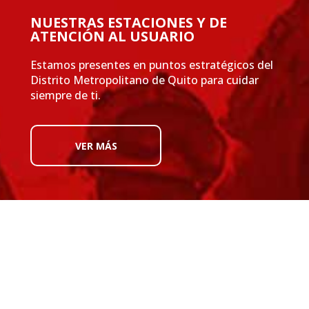
NUESTRAS ESTACIONES Y DE
ATENCIÓN AL USUARIO
Estamos presentes en puntos estratégicos del
Distrito Metropolitano de Quito para cuidar
siempre de ti.
VER MÁS